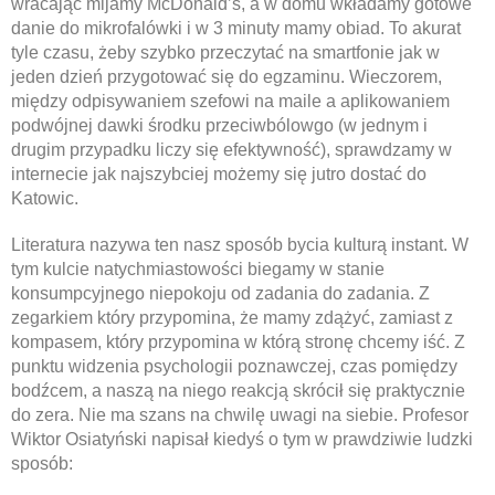
wracając mijamy McDonald’s, a w domu wkładamy gotowe
danie do mikrofalówki i w 3 minuty mamy obiad. To akurat
tyle czasu, żeby szybko przeczytać na smartfonie jak w
jeden dzień przygotować się do egzaminu. Wieczorem,
między odpisywaniem szefowi na maile a aplikowaniem
podwójnej dawki środku przeciwbólowgo (w jednym i
drugim przypadku liczy się efektywność), sprawdzamy w
internecie jak najszybciej możemy się jutro dostać do
Katowic.
Literatura nazywa ten nasz sposób bycia kulturą instant. W
tym kulcie natychmiastowości biegamy w stanie
konsumpcyjnego niepokoju od zadania do zadania. Z
zegarkiem który przypomina, że mamy zdążyć, zamiast z
kompasem, który przypomina w którą stronę chcemy iść. Z
punktu widzenia psychologii poznawczej, czas pomiędzy
bodźcem, a naszą na niego reakcją skrócił się praktycznie
do zera. Nie ma szans na chwilę uwagi na siebie. Profesor
Wiktor Osiatyński napisał kiedyś o tym w prawdziwie ludzki
sposób: