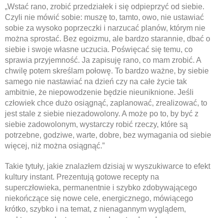
„Wstać rano, zrobić przedziałek i się odpieprzyć od siebie.
Czyli nie mówić sobie: muszę to, tamto, owo, nie ustawiać
sobie za wysoko poprzeczki i narzucać planów, którym nie
można sprostać. Bez egoizmu, ale bardzo starannie, dbać o
siebie i swoje własne uczucia. Poświęcać się temu, co
sprawia przyjemność. Ja zapisuję rano, co mam zrobić. A
chwilę potem skreślam połowę. To bardzo ważne, by siebie
samego nie nastawiać na dzień czy na całe życie tak
ambitnie, że niepowodzenie będzie nieuniknione. Jeśli
człowiek chce dużo osiągnąć, zaplanować, zrealizować, to
jest stale z siebie niezadowolony. A może po to, by być z
siebie zadowolonym, wystarczy robić rzeczy, które są
potrzebne, godziwe, warte, dobre, bez wymagania od siebie
więcej, niż można osiągnąć.”
Takie tytuły, jakie znalazłem dzisiaj w wyszukiwarce to efekt
kultury instant. Prezentują gotowe recepty na
superczłowieka, permanentnie i szybko zdobywającego
niekończące się nowe cele, energicznego, mówiącego
krótko, szybko i na temat, z nienagannym wyglądem,