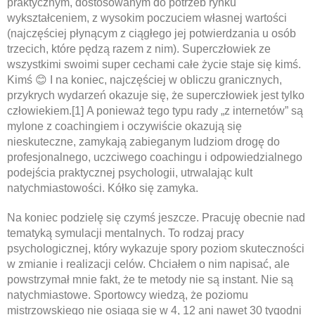
praktycznym, dostosowanym do potrzeb rynku
wykształceniem, z wysokim poczuciem własnej wartości
(najczęściej płynącym z ciągłego jej potwierdzania u osób
trzecich, które pędzą razem z nim). Superczłowiek ze
wszystkimi swoimi super cechami całe życie staje się kimś.
Kimś 😊 I na koniec, najczęściej w obliczu granicznych,
przykrych wydarzeń okazuje się, że superczłowiek jest tylko
człowiekiem.[1] A ponieważ tego typu rady „z internetów” są
mylone z coachingiem i oczywiście okazują się
nieskuteczne, zamykają zabieganym ludziom drogę do
profesjonalnego, uczciwego coachingu i odpowiedzialnego
podejścia praktycznej psychologii, utrwalając kult
natychmiastowości. Kółko się zamyka.
Na koniec podzielę się czymś jeszcze. Pracuję obecnie nad
tematyką symulacji mentalnych. To rodzaj pracy
psychologicznej, który wykazuje spory poziom skuteczności
w zmianie i realizacji celów. Chciałem o nim napisać, ale
powstrzymał mnie fakt, że te metody nie są instant. Nie są
natychmiastowe. Sportowcy wiedzą, że poziomu
mistrzowskiego nie osiąga się w 4, 12 ani nawet 30 tygodni