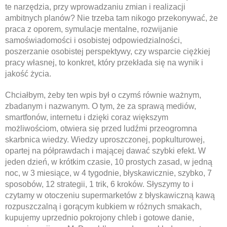
te narzędzia, przy wprowadzaniu zmian i realizacji
ambitnych planów? Nie trzeba tam nikogo przekonywać, że
praca z oporem, symulacje mentalne, rozwijanie
samoświadomości i osobistej odpowiedzialności,
poszerzanie osobistej perspektywy, czy wsparcie ciężkiej
pracy własnej, to konkret, który przekłada się na wynik i
jakość życia.
Chciałbym, żeby ten wpis był o czymś równie ważnym,
zbadanym i nazwanym. O tym, że za sprawą mediów,
smartfonów, internetu i dzięki coraz większym
możliwościom, otwiera się przed ludźmi przeogromna
skarbnica wiedzy. Wiedzy uproszczonej, popkulturowej,
opartej na półprawdach i mającej dawać szybki efekt. W
jeden dzień, w krótkim czasie, 10 prostych zasad, w jedną
noc, w 3 miesiące, w 4 tygodnie, błyskawicznie, szybko, 7
sposobów, 12 strategii, 1 trik, 6 kroków. Słyszymy to i
czytamy w otoczeniu supermarketów z błyskawiczną kawą
rozpuszczalną i gorącym kubkiem w różnych smakach,
kupujemy uprzednio pokrojony chleb i gotowe danie,