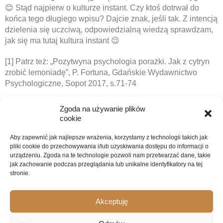
😊 Stąd najpierw o kulturze instant. Czy ktoś dotrwał do
końca tego długiego wpisu? Dajcie znak, jeśli tak. Z intencją
dzielenia się uczciwą, odpowiedzialną wiedzą sprawdzam,
jak się ma tutaj kultura instant 😉
[1] Patrz też: „Pozytwyna psychologia porażki. Jak z cytryn
zrobić lemoniadę”, P. Fortuna, Gdańskie Wydawnictwo
Psychologiczne, Sopot 2017, s.71-74
Zgoda na używanie plików
NASTĘPNY WPIS
cookie
Aby zapewnić jak najlepsze wrażenia, korzystamy z technologii takich jak
pliki cookie do przechowywania i/lub uzyskiwania dostępu do informacji o
Adam Piotrowski - psycholog
urządzeniu. Zgoda na te technologie pozwoli nam przetwarzać dane, takie
jak zachowanie podczas przeglądania lub unikalne identyfikatory na tej
stronie.
O mnie
Kontakt
Akceptuję
Wsparcie
Wydarzenia