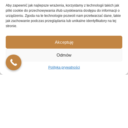
Aby zapewnić jak najlepsze wrażenia, korzystamy z technologii takich jak
Życie jest szczodre w wydarzenia 😊 Praca, dom, rodzina,
pliki cookie do przechowywania i/lub uzyskiwania dostępu do informacji o
inni ludzie, konflikty, znajomi, wiadomości płynące
urządzeniu. Zgoda na te technologie pozwoli nam przetwarzać dane, takie
niespokojnym strumieniem z Internetu, telewizora i radia,
jak zachowanie podczas przeglądania lub unikalne identyfikatory na tej
niedługo (dla niektórych)
stronie.
Akceptuję
Odmów
Polityka prywatności
Nie wiesz, jak wspierać bliską osobę cierpiącą
na zaburzenia lękowe? Przeczytaj.