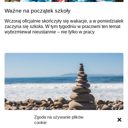
Ważne na początek szkoły
Wczoraj oficjalnie skończyły się wakacje, a w poniedziałek
zaczyna się szkoła. W tym tygodniu w pracowni ten temat
wybrzmiewał nieustannie – nie tylko w pracy
Zgoda na używanie plików
Jeśli nie wiesz, jak ukoić nerwy, spróbuj tych
cookie
sposobów.